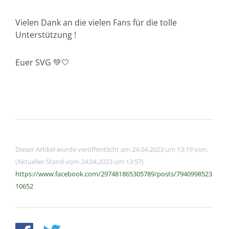
Vielen Dank an die vielen Fans für die tolle
Unterstützung !
Euer SVG 💚🤍
Dieser Artikel wurde veröffentlicht am 24.04.2023 um 13:19 von:
(Aktueller Stand vom 24.04.2023 um 13:57)
https://www.facebook.com/297481865305789/posts/7940998523
10652