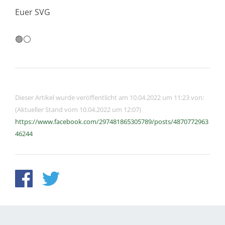
Euer SVG
🟢⚪️
Dieser Artikel wurde veröffentlicht am 10.04.2022 um 11:23 von:
(Aktueller Stand vom 10.04.2022 um 12:07)
https://www.facebook.com/297481865305789/posts/4870772963
46244