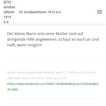
SV Großseelheim 1913 e.V.
Der kleine Mann und seine Mutter sind auf
dringende Hilfe angewiesen. Schaut es euch an und
helft, wenn möglich.
Dieser Artikel wurde veröffentlicht am 07.11.2019 um 21:05 von:
(Aktueller Stand vom 03.07.2020 um 23:17)
https://www.facebook.com/596511643804048/posts/2330265823
761946/