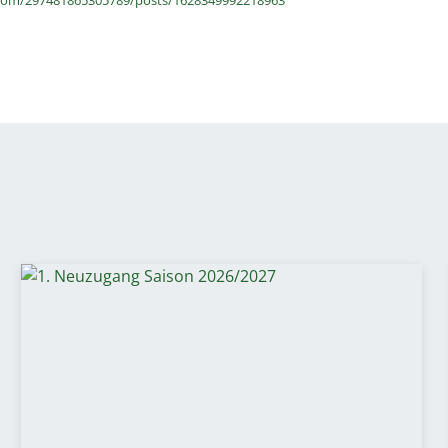
com/297481865305789/posts/1628349992218963