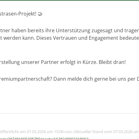
strasen-Projekt! 🤝
ner haben bereits ihre Unterstützung zugesagt und tragen
eit werden kann. Dieses Vertrauen und Engagement bedeutet 
stellung unserer Partner erfolgt in Kürze. Bleibt dran!
Premiumpartnerschaft? Dann melde dich gerne bei uns per 
röffentlicht am 07.03.2026 um 15:00 von: (Aktueller Stand vom 07.03.2026 um