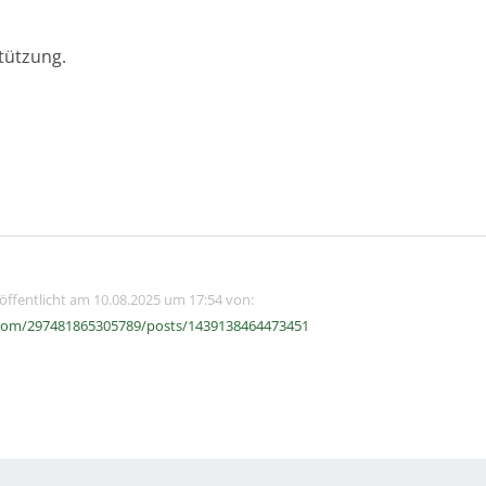
tützung.
röffentlicht am 10.08.2025 um 17:54 von:
com/297481865305789/posts/1439138464473451