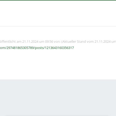
röffentlicht am 21.11.2024 um 09:56 von: (Aktueller Stand vom 21.11.2024 um
com/297481865305789/posts/1213643160356317