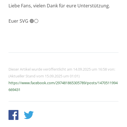
Liebe Fans, vielen Dank für eure Unterstützung.
Euer SVG 🟢⚪️
Dieser Artikel wurde veröffentlicht am 14.09.2025 um 16:58 von:
(Aktueller Stand vom 15.09.2025 um 01:01)
https://www.facebook.com/297481865305789/posts/1470511994
669431