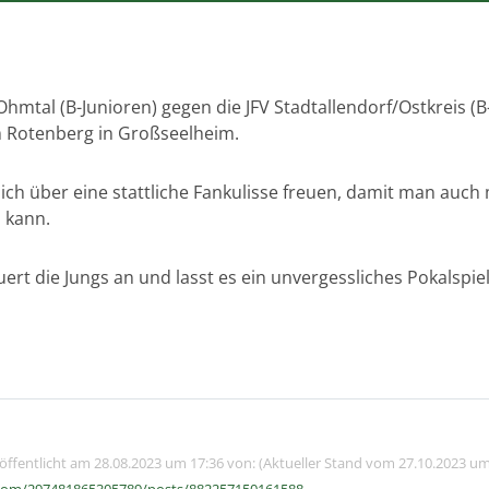
 Ohmtal (B-Junioren) gegen die JFV Stadtallendorf/Ostkreis (B
m Rotenberg in Großseelheim.
ich über eine stattliche Fankulisse freuen, damit man auch
 kann.
rt die Jungs an und lasst es ein unvergessliches Pokalspie
röffentlicht am 28.08.2023 um 17:36 von: (Aktueller Stand vom 27.10.2023 um