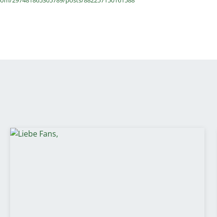
com/297481865305789/posts/882257150161588