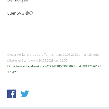
Bis morgen
Euer SVG 🟢⚪️
Dieser Artikel wurde veröffentlicht am 20.05.2023 um 21:28 von:
(Aktueller Stand vom 20.05.2023 um 21:52)
https://www.facebook.com/297481865305789/posts/8127026171
17042