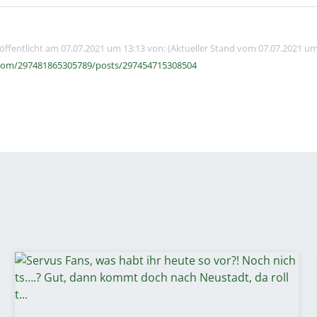
röffentlicht am 07.07.2021 um 13:13 von: (Aktueller Stand vom 07.07.2021 um
com/297481865305789/posts/297454715308504