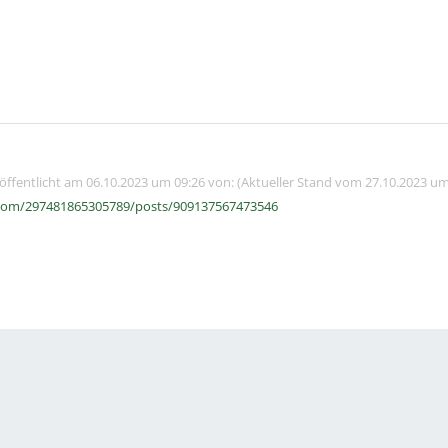
röffentlicht am 06.10.2023 um 09:26 von: (Aktueller Stand vom 27.10.2023 um
com/297481865305789/posts/909137567473546