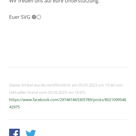
Wir freuen uns auf eure Unterstützung.
Euer SVG 🟢⚪️
Dieser Artikel wurde veröffentlicht am 05.05.2023 um 15:46 von:
(Aktueller Stand vom 05.05.2023 um 16:07)
https://www.facebook.com/297481865305789/posts/8021099548
42975