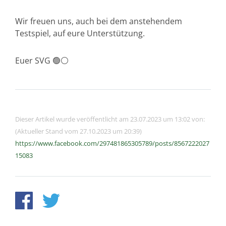
Wir freuen uns, auch bei dem anstehendem
Testspiel, auf eure Unterstützung.
Euer SVG 🟢⚪️
Dieser Artikel wurde veröffentlicht am 23.07.2023 um 13:02 von:
(Aktueller Stand vom 27.10.2023 um 20:39)
https://www.facebook.com/297481865305789/posts/8567222027
15083