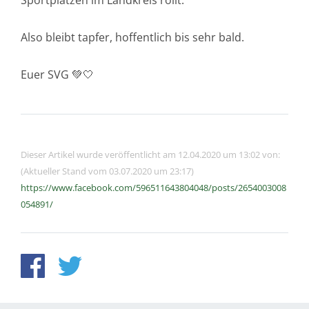
Sportplätzen im Landkreis rollt.
Also bleibt tapfer, hoffentlich bis sehr bald.
Euer SVG 💚🤍
Dieser Artikel wurde veröffentlicht am 12.04.2020 um 13:02 von:
(Aktueller Stand vom 03.07.2020 um 23:17)
https://www.facebook.com/596511643804048/posts/2654003008
054891/