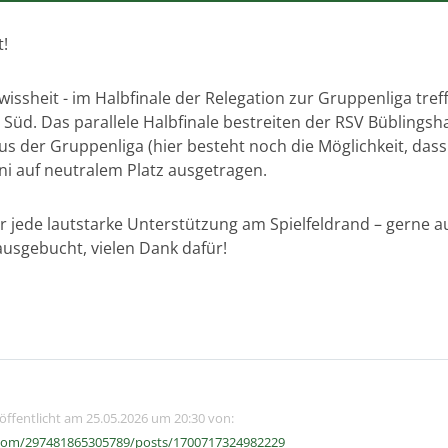
t!
issheit - im Halbfinale der Relegation zur Gruppenliga tre
 Süd. Das parallele Halbfinale bestreiten der RSV Büblings
us der Gruppenliga (hier besteht noch die Möglichkeit, dass
uni auf neutralem Platz ausgetragen.
r jede lautstarke Unterstützung am Spielfeldrand – gerne a
ausgebucht, vielen Dank dafür!
röffentlicht am 25.05.2026 um 20:30 von:
com/297481865305789/posts/1700717324982229