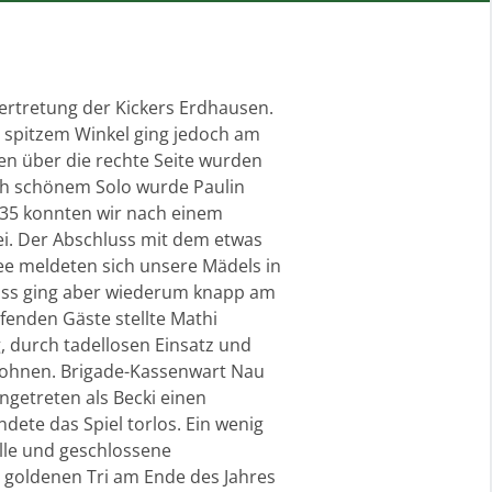
rtretung der Kickers Erdhausen.
s spitzem Winkel ging jedoch am
ten über die rechte Seite wurden
ach schönem Solo wurde Paulin
e 35 konnten wir nach einem
ei. Der Abschluss mit dem etwas
e meldeten sich unsere Mädels in
huss ging aber wiederum knapp am
fenden Gäste stellte Mathi
g, durch tadellosen Einsatz und
elohnen. Brigade-Kassenwart Nau
ngetreten als Becki einen
ndete das Spiel torlos. Ein wenig
olle und geschlossene
en goldenen Tri am Ende des Jahres