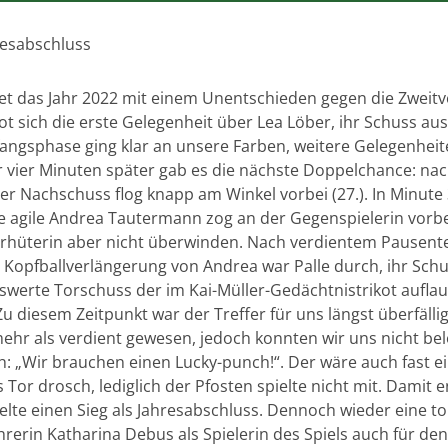
resabschluss
 das Jahr 2022 mit einem Unentschieden gegen die Zweitve
t sich die erste Gelegenheit über Lea Löber, ihr Schuss au
nfangsphase ging klar an unsere Farben, weitere Gelegenhei
Nur vier Minuten später gab es die nächste Doppelchance: n
 der Nachschuss flog knapp am Winkel vorbei (27.). In Minut
ie agile Andrea Tautermann zog an der Gegenspielerin vorb
rhüterin aber nicht überwinden. Nach verdientem Pausente
h Kopfballverlängerung von Andrea war Palle durch, ihr Sc
nswerte Torschuss der im Kai-Müller-Gedächtnistrikot auflau
 Zu diesem Zeitpunkt war der Treffer für uns längst überfälli
mehr als verdient gewesen, jedoch konnten wir uns nicht b
 „Wir brauchen einen Lucky-punch!“. Der wäre auch fast ei
s Tor drosch, lediglich der Pfosten spielte nicht mit. Damit e
elte einen Sieg als Jahresabschluss. Dennoch wieder eine t
ührerin Katharina Debus als Spielerin des Spiels auch für d