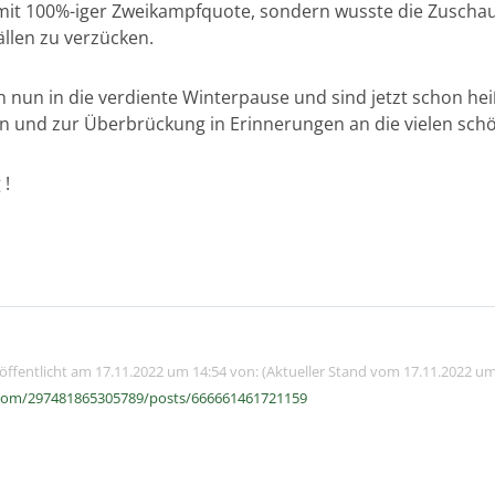
mit 100%-iger Zweikampfquote, sondern wusste die Zuschau
llen zu verzücken.
nun in die verdiente Winterpause und sind jetzt schon heiß
en und zur Überbrückung in Erinnerungen an die vielen sc
 !
röffentlicht am 17.11.2022 um 14:54 von: (Aktueller Stand vom 17.11.2022 um
com/297481865305789/posts/666661461721159