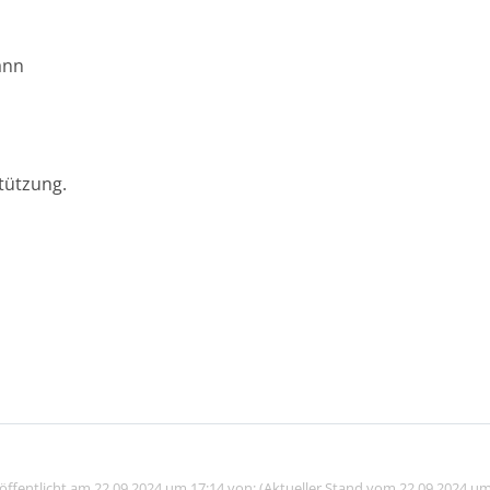
ann
tützung.
röffentlicht am 22.09.2024 um 17:14 von: (Aktueller Stand vom 22.09.2024 um