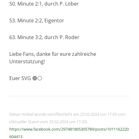
50. Minute 2:1, durch P. Löber
53. Minute 2:2, Eigentor
63. Minute 3:2, durch P. Roder
Liebe Fans, danke für eure zahlreiche
Unterstützung!
Euer SVG 🟢⚪️
Dieser Artikel wurde veröffentlicht am 25.02.2024 um 17:05 von:
(Aktueller Stand vom 25.02.2024 um 17:35)
https://www.facebook.com/297481865305789/posts/1011162220
604413