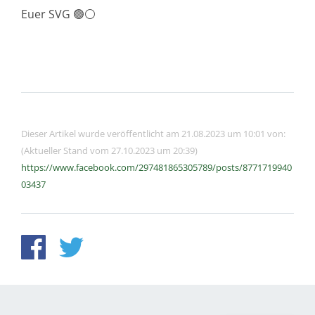
Euer SVG 🟢⚪️
Dieser Artikel wurde veröffentlicht am 21.08.2023 um 10:01 von:
(Aktueller Stand vom 27.10.2023 um 20:39)
https://www.facebook.com/297481865305789/posts/8771719940
03437