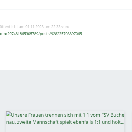
röffentlicht am 01.11.2023 um 22:33 von:
com/297481865305789/posts/928235708897065