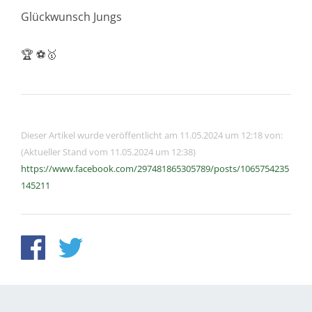
Glückwunsch Jungs
🏆 ⚽️🥇
Dieser Artikel wurde veröffentlicht am 11.05.2024 um 12:18 von:
(Aktueller Stand vom 11.05.2024 um 12:38)
https://www.facebook.com/297481865305789/posts/1065754235
145211