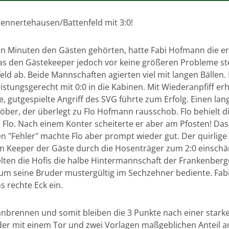
Rennertehausen/Battenfeld mit 3:0!
n Minuten den Gästen gehörten, hatte Fabi Hofmann die ers
as den Gästekeeper jedoch vor keine größeren Probleme stel
ld ab. Beide Mannschaften agierten viel mit langen Bällen. 
leistungsgerecht mit 0:0 in die Kabinen. Mit Wiederanpfiff e
, gutgespielte Angriff des SVG führte zum Erfolg. Einen lan
Löber, der überlegt zu Flo Hofmann rausschob. Flo behielt di
Flo. Nach einem Konter scheiterte er aber am Pfosten! Das 
n "Fehler" machte Flo aber prompt wieder gut. Der quirlige
m Keeper der Gäste durch die Hosenträger zum 2:0 einschän
lten die Hofis die halbe Hintermannschaft der Frankenberge
derum seine Bruder mustergültig im Sechzehner bediente. Fa
 rechte Eck ein.
anbrennen und somit bleiben die 3 Punkte nach einer stark
er mit einem Tor und zwei Vorlagen maßgeblichen Anteil a