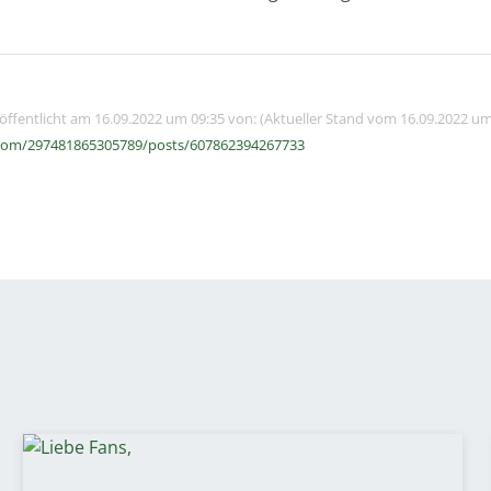
röffentlicht am 16.09.2022 um 09:35 von: (Aktueller Stand vom 16.09.2022 um
com/297481865305789/posts/607862394267733