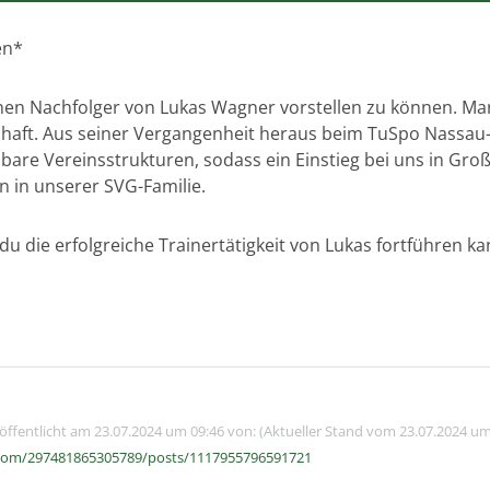
en*
nen Nachfolger von Lukas Wagner vorstellen zu können. Marc
haft. Aus seiner Vergangenheit heraus beim TuSpo Nassau-B
are Vereinsstrukturen, sodass ein Einstieg bei uns in Großs
n in unserer SVG-Familie.
 du die erfolgreiche Trainertätigkeit von Lukas fortführen ka
röffentlicht am 23.07.2024 um 09:46 von: (Aktueller Stand vom 23.07.2024 um
com/297481865305789/posts/1117955796591721