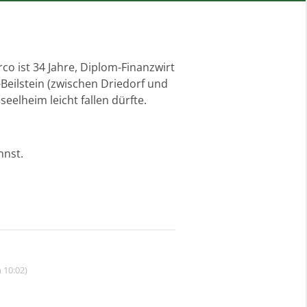
o ist 34 Jahre, Diplom-Finanzwirt
eilstein (zwischen Driedorf und
eelheim leicht fallen dürfte.
nnst.
 10:02)