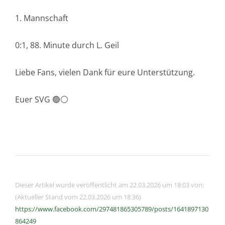
1. Mannschaft
0:1, 88. Minute durch L. Geil
Liebe Fans, vielen Dank für eure Unterstützung.
Euer SVG 🟢⚪️
Dieser Artikel wurde veröffentlicht am 22.03.2026 um 18:03 von:
(Aktueller Stand vom 22.03.2026 um 18:36)
https://www.facebook.com/297481865305789/posts/1641897130
864249